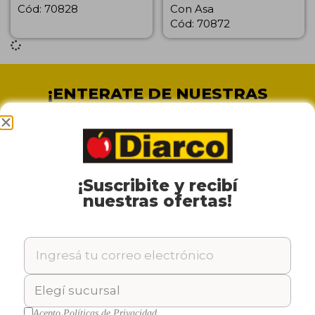
Cód: 70828
Con Asa
Cód: 70872
¡ENTERATE DE NUESTRAS
OFERTAS!
¡Suscribite y recibí
SUSCRIBIRME
nuestras ofertas!
¿Quiénes Somos?
Conocé Diarco Club
Acepto
Políticas de Privacidad