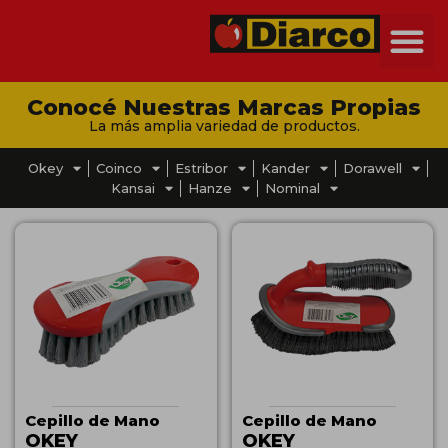
Conocé Nuestras Marcas Propias
La más amplia variedad de productos.
Okey
Coinco
Estribor
Kander
Dorawell
Kansai
Hanze
Nominal
Cepillo de Mano
Cepillo de Mano
OKEY
OKEY