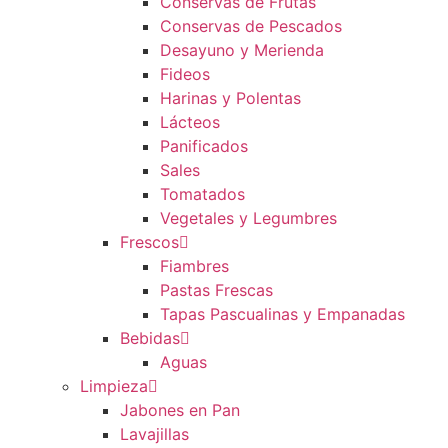
Conservas de Frutas
Conservas de Pescados
Desayuno y Merienda
Fideos
Harinas y Polentas
Lácteos
Panificados
Sales
Tomatados
Vegetales y Legumbres
Frescos
Fiambres
Pastas Frescas
Tapas Pascualinas y Empanadas
Bebidas
Aguas
Limpieza
Jabones en Pan
Lavajillas