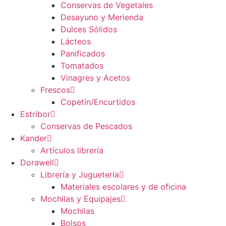
Conservas de Vegetales
Desayuno y Merienda
Dulces Sólidos
Lácteos
Panificados
Tomatados
Vinagres y Acetos
Frescos
Copetín/Encurtidos
Estribor
Conservas de Pescados
Kander
Artículos librería
Dorawell
Librería y Juguetería
Materiales escolares y de oficina
Mochilas y Equipajes
Mochilas
Bolsos