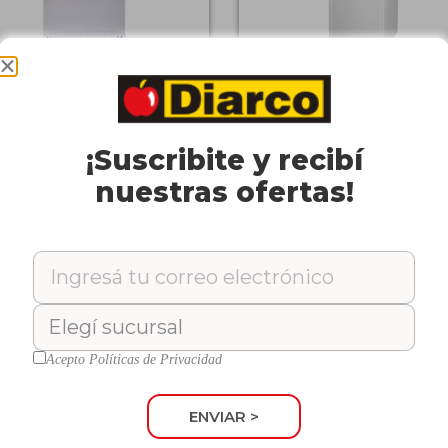
penser
Dispenser
NSAI
KANSAI
o/Calor De Mesa
Frío/Calor de Pie
: 71884
Cód: 71885
¡Suscribite y recibí
nuestras ofertas!
Acepto
Políticas de Privacidad
ENVIAR >