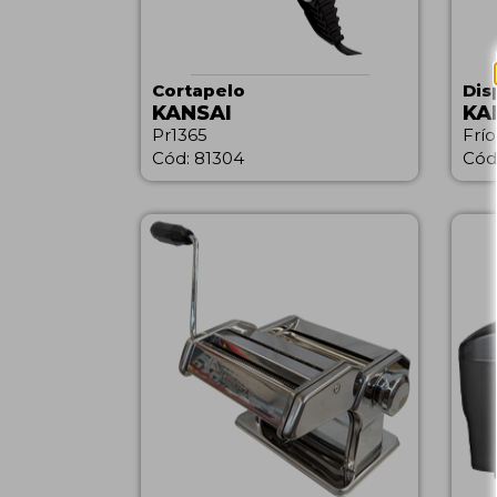
Cortapelo
Dis
KANSAI
KA
Pr1365
Frí
Cód: 81304
Cód