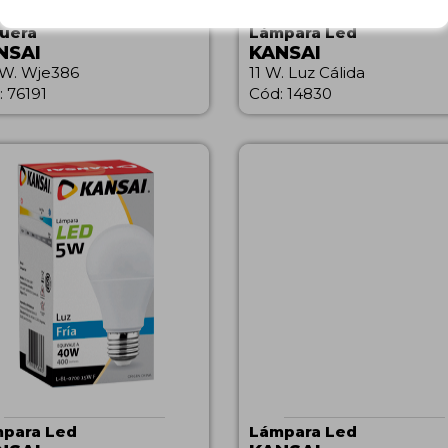
uera
Lámpara Led
NSAI
KANSAI
W. Wje386
11 W. Luz Cálida
: 76191
Cód: 14830
para Led
Lámpara Led