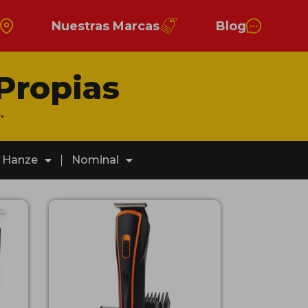
s
Nuestras Marcas
Blog
Propias
.
Hanze
Nominal