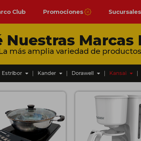
arco Club
Promociones
Sucursale
 Nuestras Marcas 
La más amplia variedad de productos
Estribor
Kander
Dorawell
Kansai