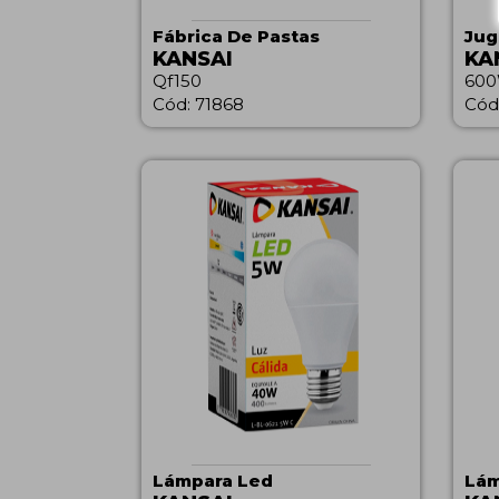
Fábrica De Pastas
Jug
KANSAI
KA
Qf150
600
Cód: 71868
Cód
Lámpara Led
Lám