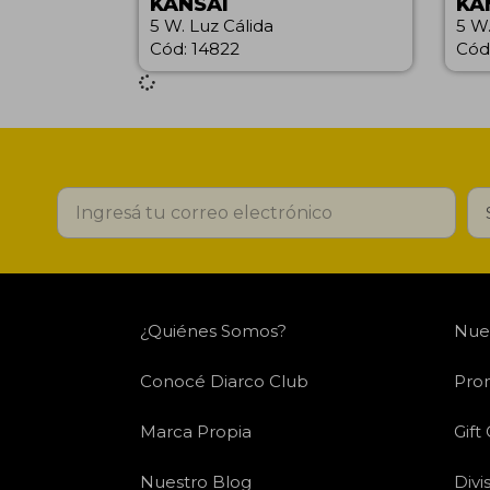
KANSAI
KA
5 W. Luz Cálida
5 W.
Cód: 14822
Cód
¿Quiénes Somos?
Nues
Conocé Diarco Club
Pro
Marca Propia
Gift
Nuestro Blog
Divi