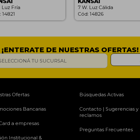
NSAI
KANSAI
 Luz Fría
7 W. Luz Cálida
: 14821
Cód: 14826
¡ENTERATE DE NUESTRAS OFERTAS!
tras Ofertas
Búsquedas Activas
mociones Bancarias
Contacto | Sugerencias y
reclamos
 Card a empresas
Preguntas Frecuentes
sión Institucional &