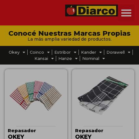
Conocé Nuestras Marcas Propias
La más amplia variedad de productos.
Okey
Coinco
Estribor
Kander
Dorawell
Kansai
Hanze
Nominal
Repasador
Repasador
OKEY
OKEY