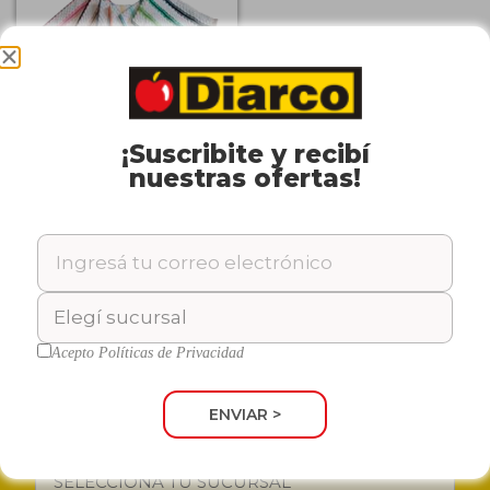
¡Suscribite y recibí
Repasador
nuestras ofertas!
OKEY
Set x 2 a Rayas
Cód: 23336
Acepto
Políticas de Privacidad
¡ENTERATE DE NUESTRAS
OFERTAS!
ENVIAR >