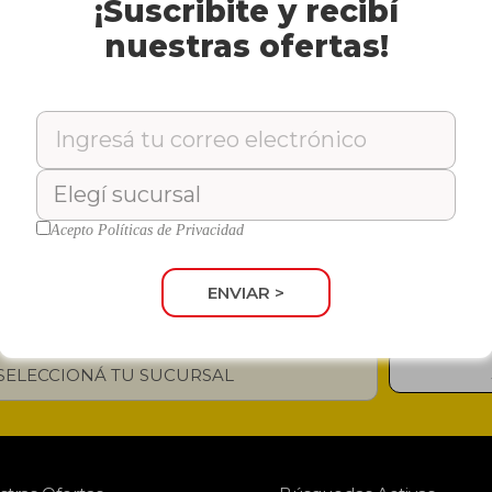
¡Suscribite y recibí
nuestras ofertas!
a Mineral Sin Gas
Agua Mineral Sin Gas
EY
OKEY
0 Ml.
x 2 Lts.
: 17590
Cód: 17589
Acepto
Políticas de Privacidad
ENVIAR >
¡ENTERATE DE NUESTRAS OFERTAS!