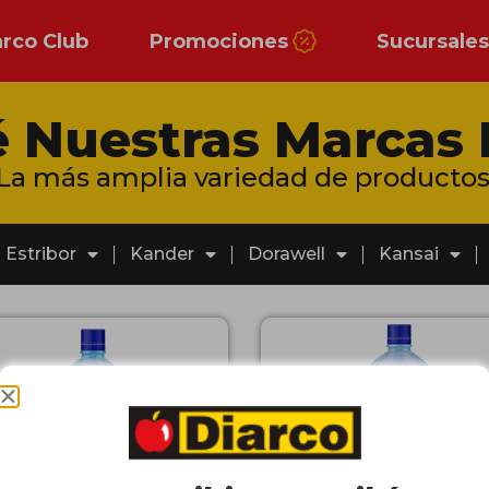
arco Club
Promociones
Sucursale
 Nuestras Marcas 
La más amplia variedad de productos
Estribor
Kander
Dorawell
Kansai