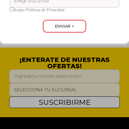
Ravioles de Pollo y
Ravioles de Ricotta
Acepto
Políticas de Privacidad
OKEY
Verdura
x 500 Gr.
OKEY
Cód: 24306
x 500 Gr.
ENVIAR >
Cód: 24307
¡ENTERATE DE NUESTRAS
OFERTAS!
SUSCRIBIRME