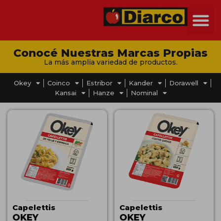
Conocé Nuestras Marcas Propias
La más amplia variedad de productos.
Okey
Coinco
Estribor
Kander
Dorawell
Kansai
Hanze
Nominal
Capelettis
Capelettis
OKEY
OKEY