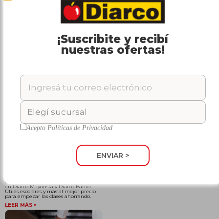
¡Suscribite y recibí
Lista de compras básica
nuestras ofertas!
para ahorrar y organizar
tu mes
Descubrí qué productos no pueden
faltar en tu lista de compras básica y
cómo organizarte mejor para que la
plata rinda más.
LEER MÁS »
Acepto
Políticas de Privacidad
Vuelta al Cole en Diarco:
ENVIAR >
aprovechá las mejores
promos en Mayorista y
Barrio
Descubrí las promos de Vuelta al Cole
en Diarco Mayorista y Diarco Barrio.
Útiles escolares y más al mejor precio
para empezar las clases ahorrando.
LEER MÁS »