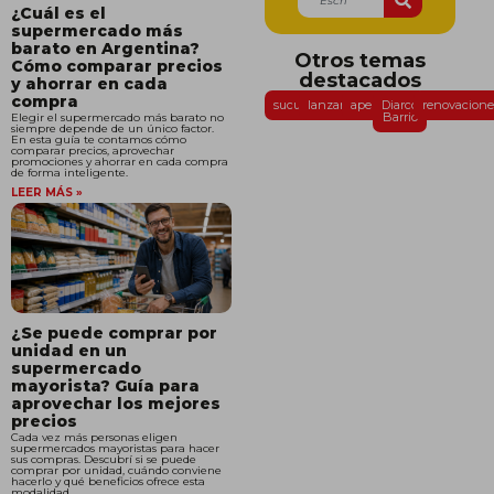
¿Cuál es el
supermercado más
barato en Argentina?
Otros temas
Cómo comparar precios
destacados
y ahorrar en cada
compra
sucursales
lanzamientos
aperturas
Diarco
renovacione
Barrio
Elegir el supermercado más barato no
siempre depende de un único factor.
En esta guía te contamos cómo
comparar precios, aprovechar
promociones y ahorrar en cada compra
de forma inteligente.
LEER MÁS »
¿Se puede comprar por
unidad en un
supermercado
mayorista? Guía para
aprovechar los mejores
precios
Cada vez más personas eligen
supermercados mayoristas para hacer
sus compras. Descubrí si se puede
comprar por unidad, cuándo conviene
hacerlo y qué beneficios ofrece esta
modalidad.