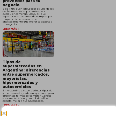
proveedor para tu
negocio
Elegir un buen proveedor es una de las
decisiones más importantes para
cualquier comercio. Descubrí qué
aspectos evaluar antes de comprar por
mayor y cómo encontrar el
abastecimiento que mejor se adapte a
tu negocio.
LEER MÁS »
Tipos de
supermercados en
Argentina: diferencias
entre supermercados,
mayoristas,
hipermercados y
autoservicios
En Argentina existen distintos tipos de
supermercados, cada uno pensado para
diferentes formas de comprar. Conocé
sus características y descubrí cuál se
adapta mejor a tus necesidades.
LEER MÁS »