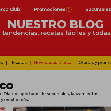
arco Club
Promociones
Sucursale
NUESTRO BLOG
tendencias, recetas fáciles y todas
as
Recetas
Novedades Diarco
Ofertas y prom
co
e Diarco: aperturas de sucursales, lanzamientos,
s y mucho más.