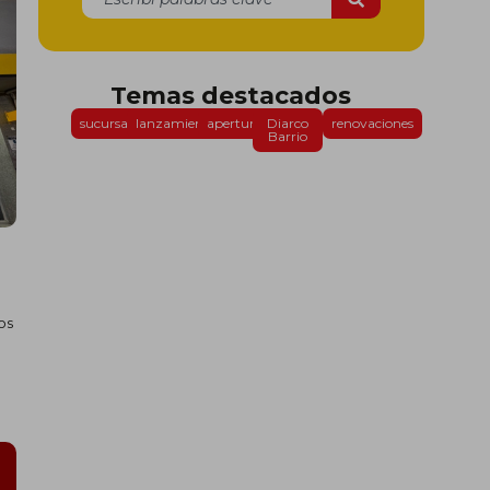
Temas destacados
sucursales
lanzamientos
aperturas
Diarco
renovaciones
Barrio
os