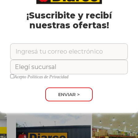
¡Suscribite y recibí
nuestras ofertas!
Diarco Trenque Lauquen: nueva
sucursal moderna y renovada
Descubrí la nueva sucursal Diarco Trenque Lauquen: más
moderna, amplia y con ofertas exclusivas. Viví una experienci
s,
de compra única y cercana.
Acepto
Políticas de Privacidad
y
LEER MÁS »
omo
ENVIAR >