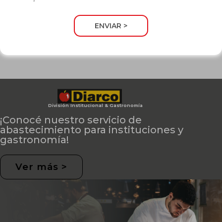
¡La más amplia variedad de
productos!
ENVIAR >
División Institucional & Gastronomía
¡Conocé nuestro servicio de
abastecimiento para instituciones y
gastronomía!
Ver más >