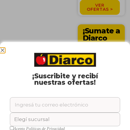
VER
OFERTAS >
¡Sumate a
Diarco
Club!
Accedé
completamente
gratis a precios
y descuentos
exclusivos. ¡Sin
¡Suscribite y recibí
tarjetas! Sólo
nuestras ofertas!
con DNI en
línea de cajas.
VER MÁS >
Descubrí nuestras Marcas
Propias
Acepto
Políticas de Privacidad