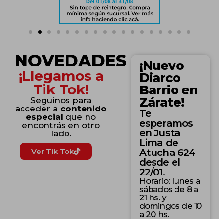
NOVEDADES
¡Nuevo
¡Llegamos a
Diarco
Tik Tok!
Barrio en
Zárate!
Seguinos para
acceder a
contenido
Te
especial
que no
esperamos
encontrás en otro
en Justa
lado.
Lima de
Ver Tik Tok
Atucha 624
desde el
22/01.
Horario: lunes a
sábados de 8 a
21 hs. y
domingos de 10
a 20 hs.