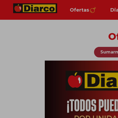
Ofertas
Di
O
Sumarm