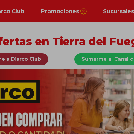
arco Club
Promociones
Sucursale
fertas en Tierra del Fue
e a Diarco Club
Sumarme al Canal 