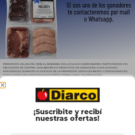
Si sos uno de los ganadores
te contacteremos por mail
o Whatsapp.
PROMOCIÓN VÁLIDA DEL 15/06 AL 25/06/2026. EXCLUSIVA EN DIARCO BARRIO. PARTICIPACIÓN SIN
OBLIGACIÓN DE COMPRA. CADA $10.000 EN PRODUCTOS DE CARNICERÍA SUMA CHANCES
ADICIONALES DURANTE LA VIGENCIA DE LA PROMOCIÓN. CONSULTÁ BASES Y CONDICIONES EN
WWW.DIARCO.COM.AR/CAMPANIAS/SORTEO
-PARRILLADAS-MUNDIALISTAS.
Ver Bases y Condiciones
¡ENTERATE DE NUESTRAS
OFERTAS!
¡Suscribite y recibí
nuestras ofertas!