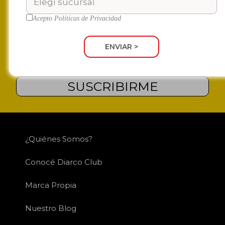
¡ENTERATE DE NUESTRAS
Acepto
Políticas de Privacidad
OFERTAS!
ENVIAR >
SUSCRIBIRME
¿Quiénes Somos?
Conocé Diarco Club
Marca Propia
Nuestro Blog