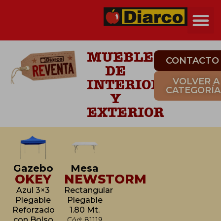
MUEBLES
CONTACTO
DE
INTERIOR
VOLVER A
CATEGORÍA
Y
EXTERIOR
Gazebo
Mesa
OKEY
NEWSTORM
Azul 3×3
Rectangular
Plegable
Plegable
Reforzado
1.80 Mt.
con Bolso
Cód: 81119