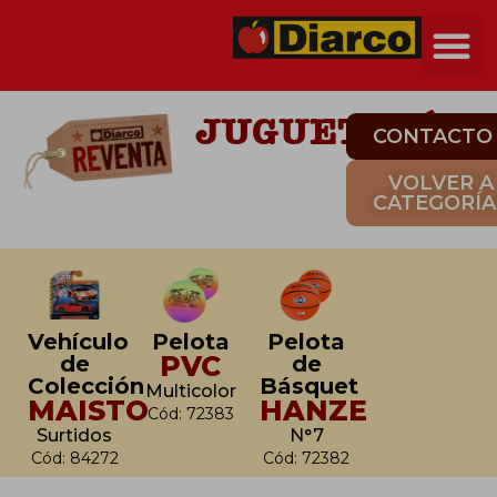
JUGUETERÍA
CONTACTO
VOLVER A
CATEGORÍA
Vehículo
Pelota
Pelota
PVC
de
de
Colección
Básquet
Multicolor
MAISTO
HANZE
Cód: 72383
Surtidos
N°7
Cód: 84272
Cód: 72382