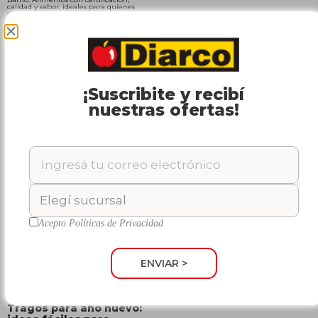
calidad y sabor, ideales para quienes
siguen una alimentación kosher y para
quienes buscan productos confiables
para todos los días.
LEER MÁS »
¡Suscribite y recibí
nuestras ofertas!
Productos de limpieza
más elegidos: cuáles
conviene comprar al por
mayor
Descubrí cuáles son los productos de
limpieza más elegidos y por qué
conviene comprarlos al por mayor para
ahorrar, stockearse y hacer rendir tu
plata en el hogar o en tu negocio.
LEER MÁS »
Acepto
Políticas de Privacidad
ENVIAR >
Tragos para año nuevo: