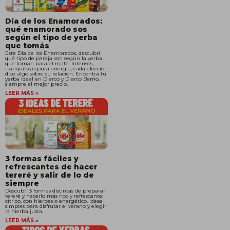
Día de los Enamorados:
qué enamorado sos
según el tipo de yerba
que tomás
Este Día de los Enamorados, descubrí
qué tipo de pareja son según la yerba
que toman para el mate. Intensos,
tranquilos o pura energía, cada elección
dice algo sobre su relación. Encontrá tu
yerba ideal en Diarco y Diarco Barrio,
siempre al mejor precio.
LEER MÁS »
3 formas fáciles y
refrescantes de hacer
tereré y salir de lo de
siempre
Descubrí 3 formas distintas de preparar
tereré y hacerlo más rico y refrescante:
cítrico, con hierbas o energético. Ideas
simples para disfrutar el verano y elegir
la hierba justa.
LEER MÁS »