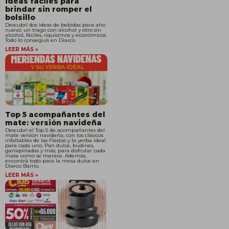
ideas fáciles para
brindar sin romper el
bolsillo
Descubrí dos ideas de bebidas para año
nuevo: un trago con alcohol y otro sin
alcohol, fáciles, riquísimos y económicos.
Todo lo conseguís en Diarco.
LEER MÁS »
Top 5 acompañantes del
mate: versión navideña
Descubrí el Top 5 de acompañantes del
mate versión navideña, con los clásicos
infaltables de las Fiestas y la yerba ideal
para cada uno. Pan dulce, budines,
garrapiñadas y más, para disfrutar cada
mate como se merece. Además,
encontrá todo para la mesa dulce en
Diarco Barrio.
LEER MÁS »