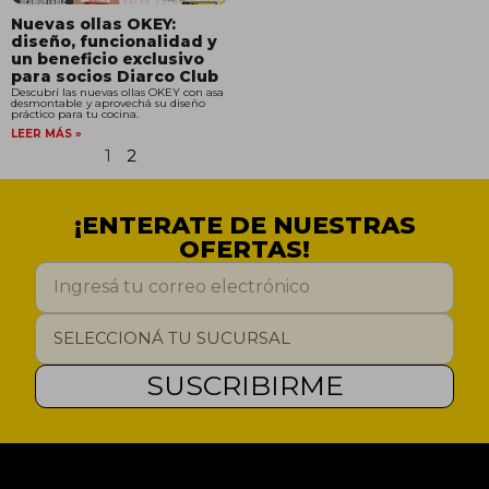
Nuevas ollas OKEY:
diseño, funcionalidad y
un beneficio exclusivo
para socios Diarco Club
Descubrí las nuevas ollas OKEY con asa
desmontable y aprovechá su diseño
práctico para tu cocina.
LEER MÁS »
1
2
¡ENTERATE DE NUESTRAS
OFERTAS!
SUSCRIBIRME