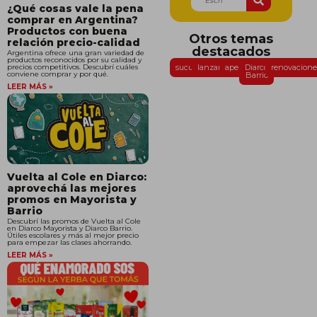
¿Qué cosas vale la pena
comprar en Argentina?
Productos con buena
Otros temas
relación precio-calidad
destacados
Argentina ofrece una gran variedad de
productos reconocidos por su calidad y
precios competitivos. Descubrí cuáles
sucursales
lanzamientos
aperturas
Diarco
renovacione
conviene comprar y por qué.
Barrio
LEER MÁS »
Vuelta al Cole en Diarco:
aprovechá las mejores
promos en Mayorista y
Barrio
Descubrí las promos de Vuelta al Cole
en Diarco Mayorista y Diarco Barrio.
Útiles escolares y más al mejor precio
para empezar las clases ahorrando.
LEER MÁS »