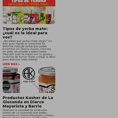
Tipos de yerba mate:
¿cuál es la ideal para
vos?
¿No sabés qué yerba mate elegir? En
esta guía rápida te contamos los
distintos tipos de yerba que podés
encontrar en Diarco: suaves, intensas,
sin palo, ahumadas y saborizadas.
Descubrí cuál va mejor con tu gusto y
tu forma de tomar mate, y elegí la ideal
para disfrutar cada cebada
LEER MÁS »
Productos Kosher de La
Gioconda en Diarco
Mayorista y Barrio
Descubrí la variedad de productos
kosher de La Gioconda que podés
encontrar en Diarco Mayorista y Diarco
Barrio. Alimentos con certificación,