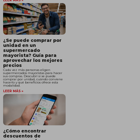
LEER MÁS »
¿Se puede comprar por
unidad en un
supermercado
mayorista? Guía para
aprovechar los mejores
precios
Cada vez más personas eligen
supermercados mayoristas para hacer
sus compras. Descubrí si se puede
comprar por unidad, cuándo conviene
hacerlo y qué beneficios ofrece esta
modalidad.
LEER MÁS »
¿Cómo encontrar
descuentos de