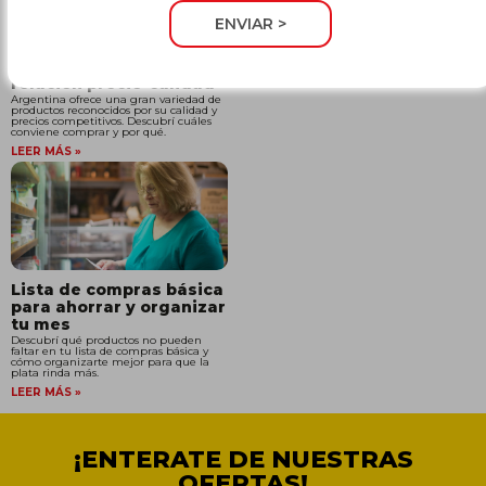
ENVIAR >
¿Qué cosas vale la pena
comprar en Argentina?
Productos con buena
relación precio-calidad
Argentina ofrece una gran variedad de
productos reconocidos por su calidad y
precios competitivos. Descubrí cuáles
conviene comprar y por qué.
LEER MÁS »
Lista de compras básica
para ahorrar y organizar
tu mes
Descubrí qué productos no pueden
faltar en tu lista de compras básica y
cómo organizarte mejor para que la
plata rinda más.
LEER MÁS »
¡ENTERATE DE NUESTRAS
OFERTAS!