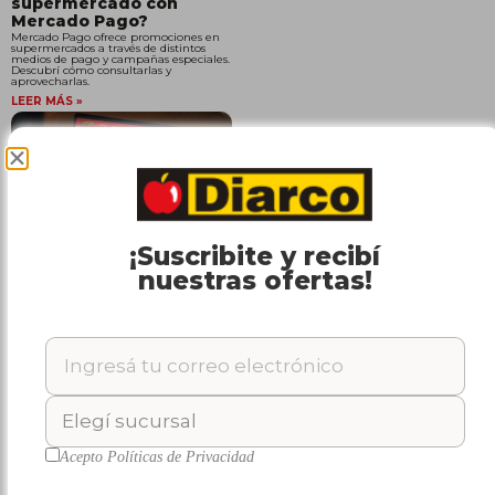
supermercado con
Mercado Pago?
Mercado Pago ofrece promociones en
supermercados a través de distintos
medios de pago y campañas especiales.
Descubrí cómo consultarlas y
aprovecharlas.
LEER MÁS »
¿Qué supermercado
¡Suscribite y recibí
tiene promociones hoy?
nuestras ofertas!
Cómo encontrar
descuentos
Las promociones cambian
constantemente, pero existen distintas
formas de encontrarlas y aprovecharlas.
Descubrí cómo consultar descuentos y
promociones antes de hacer tus
compras.
LEER MÁS »
Acepto
Políticas de Privacidad