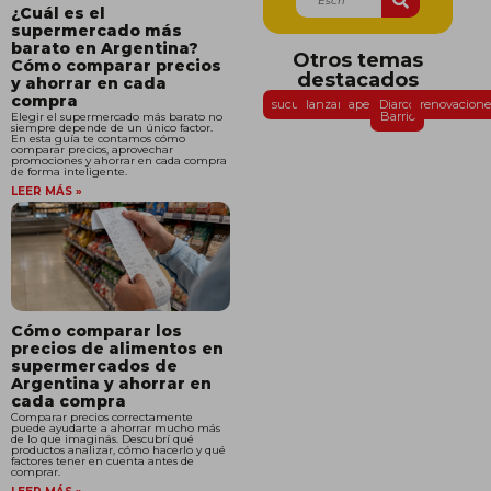
¿Cuál es el
supermercado más
barato en Argentina?
Otros temas
Cómo comparar precios
destacados
y ahorrar en cada
compra
sucursales
lanzamientos
aperturas
Diarco
renovacione
Barrio
Elegir el supermercado más barato no
siempre depende de un único factor.
En esta guía te contamos cómo
comparar precios, aprovechar
promociones y ahorrar en cada compra
de forma inteligente.
LEER MÁS »
Cómo comparar los
precios de alimentos en
supermercados de
Argentina y ahorrar en
cada compra
Comparar precios correctamente
puede ayudarte a ahorrar mucho más
de lo que imaginás. Descubrí qué
productos analizar, cómo hacerlo y qué
factores tener en cuenta antes de
comprar.